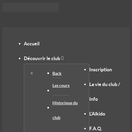
Accueil
Découvrir le club
Inscription
Back
La vie du club /
Les cours
Info
Historique du
L'Aïkido
club
F.A.Q.