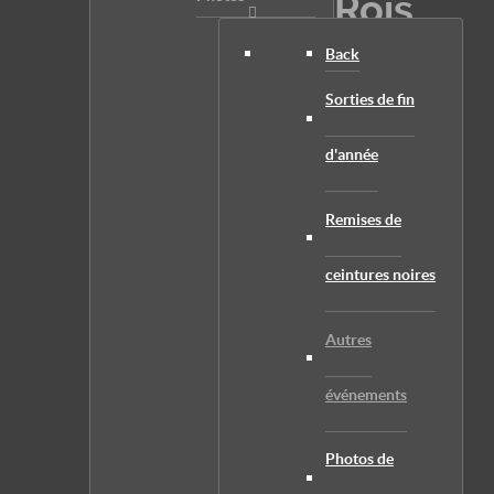
Rois
Back
et
Sorties de fin
d'année
reines
Remises de
du
ceintures noires
Autres
événements
Photos de