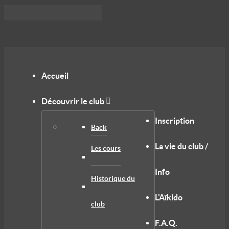
Accueil
Découvrir le club
Inscription
Back
La vie du club /
Les cours
Info
Historique du
L'Aïkido
club
F.A.Q.