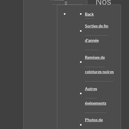
Nos
Back
Sorties de fin
d'année
Remises de
ceintures noires
Autres
événements
Photos de