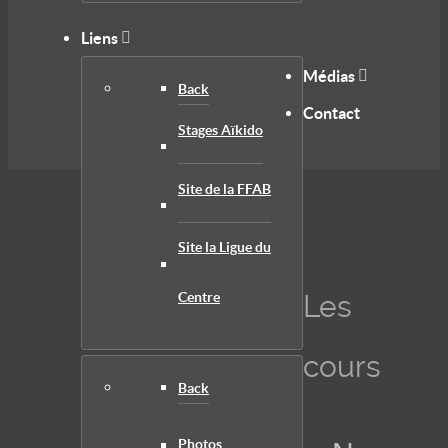
Liens
Médias
Back
Contact
Stages Aïkido
Site de la FFAB
Site la Ligue du
Centre
Les
cours
Back
Photos