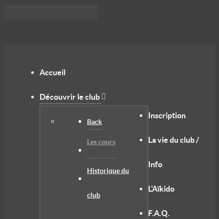
Accueil
Découvrir le club
Inscription
Back
La vie du club /
Les cours
Info
Historique du
L'Aïkido
club
F.A.Q.